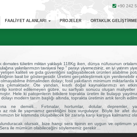
+90 242 5
FAALIYET ALANLARI
PROJELER
ORTAKLIK GELIŞTIRM
lık domates tüketim miktarı yaklaşık
118Kg iken, dünya nüfusunun
ortala
ulağına yakınlarımızın tavsiyesi hep '' parayı yiyemezsiniz, en iyi yatırım yiy
etişen kaliteli ve gıda güvenliğini sağlayabilecek ürünleri alabilme pota
ktiğinin
basit
bir
göstergesidir.
Ü
retimi
gerçekleştirmek
için yenilenebili
olmayabilme ihtimalinden dolayı; fosil yakıtların minimum miktarlarda kul
mıza çıkmaktadır. Öte yandan, kısıtlı doğal kaynaklarımızı en e
ilip kontrol edilemeyen gübre, su sarfiyatı sonucu oluşan maliyetler 
tmıştır. Hele ki patojenlerin bitkilere toprakta üretim ile bulaşıp ya
dolayı modern tarım başlığı altında, toprakta üretimin artık tercih edi
rına ne demeli... Fırtınalar, hortumlar, dolular, depremler, 
n
az
risk
ile
yapmamız
gerektiğini
bize
vurguluyor. Böyle bir afet
mımızın bir kısmında oluşabilecek bir zararla karşı karşıya kalmamız ola
lunduracak olursak, bize hangi sera tipinin en uygun ve optimum yat
 Sera ile mümkün olabileceğini söylememiz gerekir…