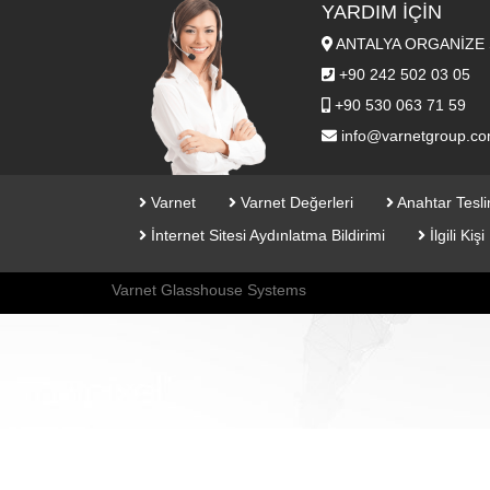
YARDIM İÇIN
ANTALYA ORGANİZE S
+90 242 502 03 05
+90 530 063 71 59
info@varnetgroup.c
Varnet
Varnet Değerleri
Anahtar Tesli
İnternet Sitesi Aydınlatma Bildirimi
İlgili Ki
Varnet Glasshouse Systems