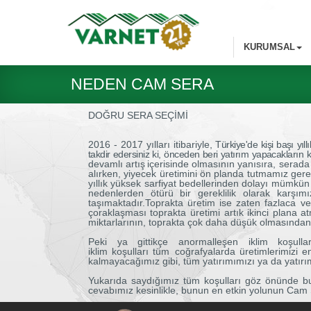
KURUMSAL
NEDEN CAM SERA
DOĞRU SERA SEÇİMİ
2016 - 2017 yılları
itibariyle,
Türkiye'de kişi başı yıl
takdir edersiniz ki, önceden beri yatırım yapacakların k
devamlı
artış
içerisinde
olmasının yanısıra, serada y
alırken, yiyecek üretimini ön planda tutmamız gere
yıllık yüksek sarfiyat bedellerinden dolayı mümkün 
nedenlerden ötürü bir gereklilik olarak karşı
taşımaktadır.
Toprakta üretim ise zaten fazlaca ver
çoraklaşması toprakta üretimi artık ikinci plana a
miktarlarının, toprakta çok daha düşük olmasından 
Peki ya gittikçe anormalleşen iklim koşulla
iklim
koşulları
tüm
coğrafyalarda
üretimlerimizi
e
kalmayacağımız
gibi,
tüm yatırımımızı ya da yatırı
Y
ukarıda saydığımız tüm koşulları göz önünde bu
cevabımız kesinlikle, bunun en etkin yolunun Cam