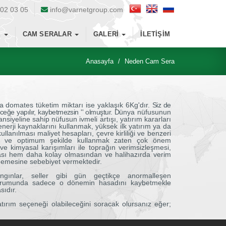
02 03 05
info@varnetgroup.com
E
CAM SERALAR
GALERI
İLETIŞIM
Anasayfa
Neden Cam Sera
ma
domates
tüketim miktarı ise yaklaşık 6Kg'dır.
Siz de
eceğe yapılır, kaybetmezsin '' olmuştur. D
ünya
nüfusunun
nsiyeline sahip nüfusun ivmeli artışı, yatırım
kararları
r enerji kaynaklarını kullanmak, yüksek ilk yatırım ya da
lanılması maliyet hesapları, çevre kirliliği ve benzeri
tkin ve optimum şekilde kullanmak zaten çok önem
ve kimyasal karışımları ile toprağın verimsizleşmesi,
yılması hem daha kolay olmasından ve halihazırda verim
lmemesine sebebiyet vermektedir.
yangınlar, seller gibi gün geçtikçe
anormalleşen
 durumunda sadece o dönemin hasadını kaybetmekle
sıdır.
ırım seçeneği olabileceğini soracak olursanız eğer;