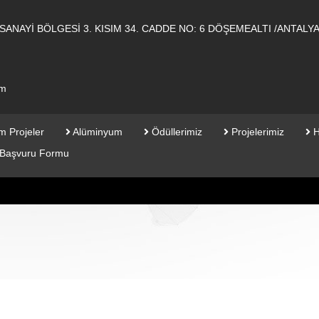
ANAYİ BÖLGESİ 3. KISIM 34. CADDE NO: 6 DÖŞEMEALTI /ANTALY
om
m Projeler
Alüminyum
Ödüllerimiz
Projelerimiz
H
şi Başvuru Formu